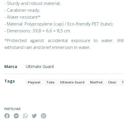
- Sturdy and robust material;
- Carabiner-ready;
- Water-resistant*
- Material: Polypropylene (cap) / Eco-friendly PET (tube);
- Dimensions: 39,8 × 6,6 × 8,5 cm.
*Protected against accidental exposure to water. Will
withstand rain and brief immersion in water.
Marca
Ultimate Guard
Tags
Playmat
Tube
Ultimate Guard
MatPod
Clear
Tra
Características
PARTILHAR